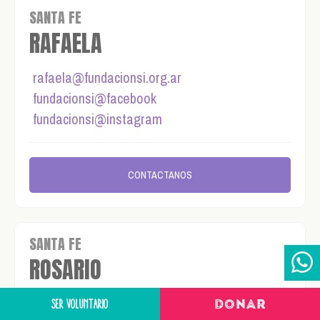
SANTA FE
RAFAELA
rafaela@fundacionsi.org.ar
fundacionsi@facebook
fundacionsi@instagram
CONTACTANOS
SANTA FE
ROSARIO
rosario@fundacionsi.org.ar
SER VOLUNTARIO
DONAR