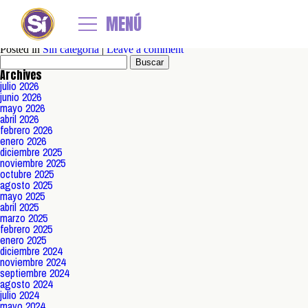
Daily Archives: 20 febrero, 2018
UNIDOS CON DIVIDIDOS
MENÚ
Posted on
febrero
20
2018
by
admin
La banda liderada por Ricardo Mollo suma su aporte a la Fundación a trav
Posted in
Sin categoría
|
Leave a comment
Buscar:
Archives
julio 2026
junio 2026
mayo 2026
abril 2026
febrero 2026
enero 2026
diciembre 2025
noviembre 2025
octubre 2025
agosto 2025
mayo 2025
abril 2025
marzo 2025
febrero 2025
enero 2025
diciembre 2024
noviembre 2024
septiembre 2024
agosto 2024
julio 2024
mayo 2024