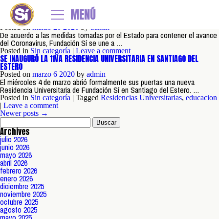
Yearly Archives: 2020
MENÚ
Newer posts
→
¿CÓMO AYUDAREMOS DURANTE EL AISLAMIENTO?
Posted on
marzo
20
2020
by
admin
De acuerdo a las medidas tomadas por el Estado para contener el avance
del Coronavirus, Fundación Sí se une a …
Posted in
Sin categoría
|
Leave a comment
SE INAUGURÓ LA 11VA RESIDENCIA UNIVERSITARIA EN SANTIAGO DEL
ESTERO
Posted on
marzo
6
2020
by
admin
El miércoles 4 de marzo abrió formalmente sus puertas una nueva
Residencia Universitaria de Fundación Sí en Santiago del Estero. …
Posted in
Sin categoría
| Tagged
Residencias Universitarias
,
educacion
|
Leave a comment
Newer posts →
Buscar:
Archives
julio 2026
junio 2026
mayo 2026
abril 2026
febrero 2026
enero 2026
diciembre 2025
noviembre 2025
octubre 2025
agosto 2025
mayo 2025