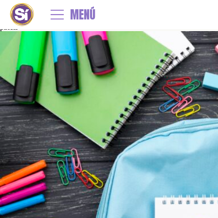
←
Colecta de útiles escolares
MENÚ
vista-superior-papeleria-regreso-escuela-mochila
By
Jesu Espil
|
Published
7 febrero, 2024
| Full size is
2560 × 1440
pixels