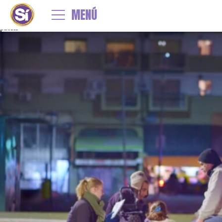
←
Cómo y dónde sumarte a las Recorridas Nocturnas
MENÚ
9_reco
By
Jesu Espil
|
Published
30 mayo, 2022
| Full size is
1304 × 769
pixels