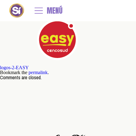
←
Easy
logos-2-Takeda copy
MENÚ
By
admin
|
Published
1 noviembre, 2025
| Full size is
379 × 165
pixels
logos-2-EASY
Bookmark the
permalink
.
Comments are closed.