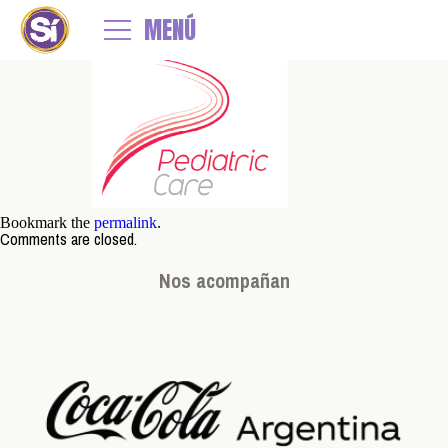
←
Pediatric
MENÚ
empresas-3- Pediatric
By
admin
|
Published
22 julio, 2021
| Full size is
379 × 165
pixels
Bookmark the
permalink
.
Comments are closed.
Nos acompañan