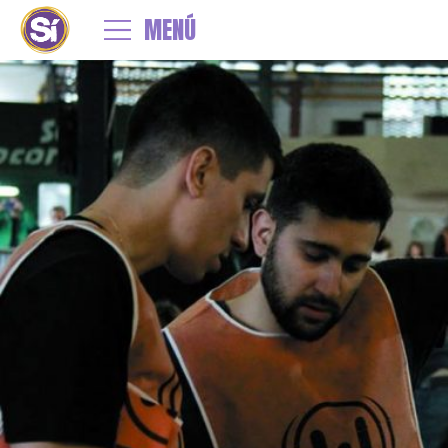
←
LA MISIÓN SOLIDARIA LLEGARÁ A TODO EL PAÍS
MENÚ
20293155_1457664237636599_8983684897781385246_n
By
admin
|
Published
22 julio, 2018
| Full size is
952 × 499
pixels