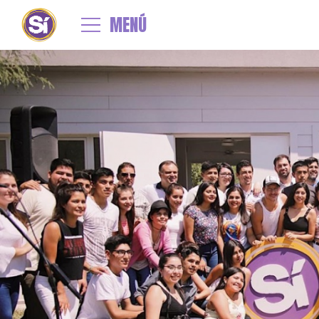
←
SE INAUGURÓ LA 11VA RESIDENCIA UNIVERSITARIA EN SANTIAGO 
resi 3 Sgo
MENÚ
By
admin
|
Published
6 marzo, 2020
| Full size is
1080 × 719
pixels