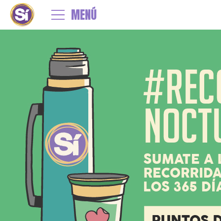
←
Recorridas 365 – 2023
MENÚ
2023-slider-mobile
By
admin
|
Published
23 marzo, 2023
| Full size is
750 × 501
pixels