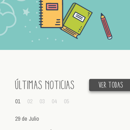
últimas Noticias
Ver todas
01
02
03
04
05
29 de Julio