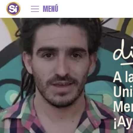
←
Digo Sí! Residencia Universitarias!
MENÚ
digo-si-mendoza
By
admin
|
Published
6 marzo, 2020
| Full size is
1500 × 780
pixels