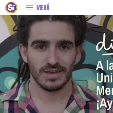
←
Digo Sí! Residencia Universitarias!
MENÚ
digo-si-mendoza
By
admin
|
Published
6 marzo, 2020
| Full size is
1500 × 780
pixels