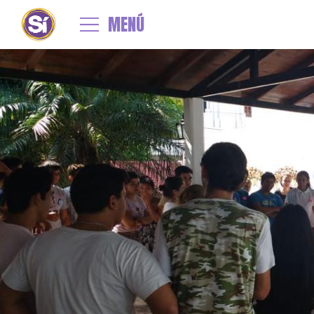
←
Se abren las puertas de la Residencia Universitaria Romina Yan en Cor
51973128_2138172199578758_7641260149780250624_n
MENÚ
By
admin
|
Published
23 marzo, 2019
| Full size is
960 × 540
pixels