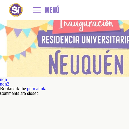
←
SE INAUGURA LA PRIMERA RESIDENCIA DE LA PATAGONIA
nqn2
MENÚ
By
admin
|
Published
16 marzo, 2018
| Full size is
599 × 218
pixels
nqn
nqn2
Bookmark the
permalink
.
Comments are closed.